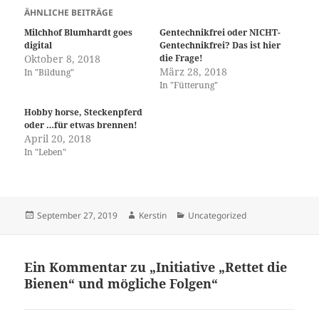
t
o
c
ÄHNLICHE BEITRÄGE
e
o
k
r
k
e
Milchhof Blumhardt goes
Gentechnikfrei oder NICHT-
z
z
n
u
u
(
digital
Gentechnikfrei? Das ist hier
t
t
W
Oktober 8, 2018
die Frage!
e
e
i
März 28, 2018
i
i
r
In "Bildung"
l
l
d
In "Fütterung"
e
e
i
n
n
n
(
(
n
Hobby horse, Steckenpferd
W
W
e
oder …für etwas brennen!
i
i
u
r
r
e
April 20, 2018
d
d
m
In "Leben"
i
i
F
n
n
e
n
n
n
e
e
s
u
u
t
e
e
e
m
m
r
Veröffentlicht
Autor
Kategorien
September 27, 2019
Kerstin
Uncategorized
F
F
g
am
e
e
e
n
n
ö
s
s
f
t
t
f
Ein Kommentar zu „Initiative „Rettet die
e
e
n
r
r
e
Bienen“ und mögliche Folgen“
g
g
t
e
e
)
ö
ö
f
f