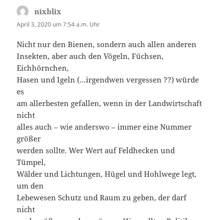
f
f
n
n
nixblix
sagt:
e
e
t
t
April 3, 2020 um 7:54 a.m. Uhr
)
)
Nicht nur den Bienen, sondern auch allen anderen
Insekten, aber auch den Vögeln, Füchsen,
Eichhörnchen,
Hasen und Igeln (…irgendwen vergessen ??) würde
es
am allerbesten gefallen, wenn in der Landwirtschaft
nicht
alles auch – wie anderswo – immer eine Nummer
größer
werden sollte. Wer Wert auf Feldhecken und
Tümpel,
Wälder und Lichtungen, Hügel und Hohlwege legt,
um den
Lebewesen Schutz und Raum zu geben, der darf
nicht