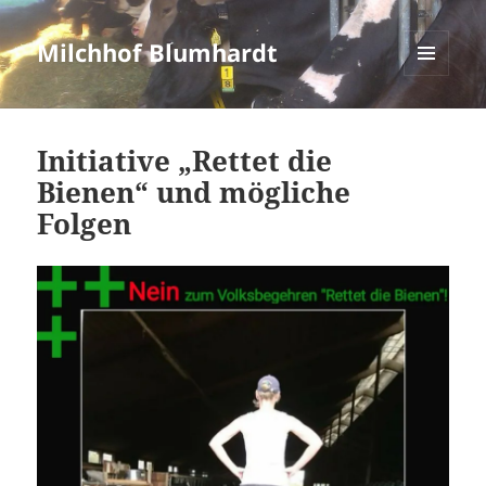
Milchhof Blumhardt
MENÜ
UND
Blog
WIDGETS
Initiative „Rettet die
Bienen“ und mögliche
Folgen