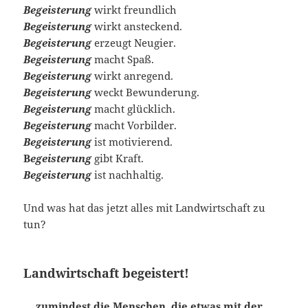
Begeisterung
wirkt freundlich
Begeisterung
wirkt ansteckend.
Begeisterung
erzeugt Neugier.
Begeisterung
macht Spaß.
Begeisterung
wirkt anregend.
Begeisterung
weckt Bewunderung.
Begeisterung
macht glücklich.
Begeisterung
macht Vorbilder.
Begeisterung
ist motivierend.
B
egeisterung
gibt Kraft.
Begeisterung
ist nachhaltig.
Und was hat das jetzt alles mit Landwirtschaft zu
tun?
Landwirtschaft begeistert!
… zumindest die Menschen, die etwas mit der