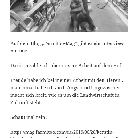
f
f
n
n
e
e
t
t
)
)
Auf dem Blog „Farmitoo-Mag“ gibt es ein Interview
mit mir.
Darin erzähle ich über unsere Arbeit auf dem Hof.
Freude habe ich bei meiner Arbeit mit den Tieren…
manchmal habe ich auch Angst und Ungewissheit
macht sich breit, wie es um die Landwirtschaft in
Zukunft steht….
Schaut mal rein!
https://mag.farmitoo.com/de/2019/06/28/kerstin-