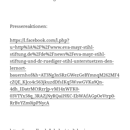
Pressereaktionen:
https://l.facebook.com/l.php?
u=http%3A%2F%2Fwww.eva-mayr-stihl-
stiftung.de%2Fde%2Fnews%2Feva-mayr-stihl-
stiftung-und-dr-ruediger-stihl-unterstuetzen-den-
lernort-
bauernhof&h=AT3Ng3nSRzGWezGeBYmnqM262MF4
cZQE_KJco4c563jkuzdDfsIKq5WswGVKa9Qn-
4dh_IDatrMCtRzrJp-vM14xWFK0-
03VTYx58q_3RAZjNyRQaiI9XC-EbWAfAGpOeVtrp0-
RrBvYZm0ipPNycA