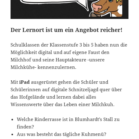
e
e
s
u
u
t
e
e
e
m
m
r
F
F
g
e
e
e
n
n
ö
Der Lernort ist um ein Angebot reicher!
s
s
f
t
t
f
e
e
n
r
r
e
Schulklassen der Klassenstufe 3 bis 5 haben nun die
g
g
t
Möglichkeit digital und auf eigene Faust den
e
e
)
ö
ö
Milchhof und seine Hauptakteure -unsere
f
f
f
f
Milchkühe- kennenzulernen.
n
n
e
e
t
t
)
)
Mit
iPad
ausgerüstet gehen die Schüler und
Schülerinnen auf digitale Schnitzeljagd quer über
das Hofgelände und lernen dabei alles
Wissenswerte über das Leben einer Milchkuh.
Welche Rinderrasse ist in Blumhardt’s Stall zu
finden?
Aus was besteht das tägliche Kuhmenü?