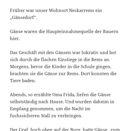
l
l
d
e
e
i
n
n
n
Früher war unser Wohnort Neckarrems ein
(
(
n
W
W
e
„Gänsedorf“.
i
i
u
r
r
e
d
d
m
i
i
F
Gänse waren die Haupteinnahmequelle der Bauern
n
n
e
hier.
n
n
n
e
e
s
u
u
t
e
e
e
Das Geschäft mit den Gänsen war lukrativ und bot
m
m
r
F
F
g
sich durch die flachen Einstiege in die Rems an.
e
e
e
n
n
ö
Morgens, bevor die Kinder in die Schule gingen,
s
s
f
t
t
f
brachten sie die Gänse zur Rems. Dort konnten die
e
e
n
Tiere baden.
r
r
e
g
g
t
e
e
)
ö
ö
Abends, so erzählte Oma Frida, liefen die Gänse
f
f
f
f
selbstständig nach Hause. Und wurden daheim in
n
n
e
e
Empfang genommen, um die Nacht im
t
t
)
)
fuchssicheren Stall zu verbringen.
Der Graf, hoch oben auf der Burg, hatte Gänse „zum