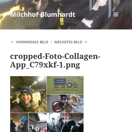
Milchhof Blumhardt
MENÜ
UND
WIDGETS
VORHERIGES BILD
NÄCHSTES BILD
cropped-Foto-Collagen-
App_C79xkf-1.png