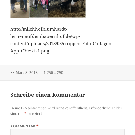
http://milchhofblumhardt-
lernenaufdembauernhof.de/wp-
content/uploads/2018/03/cropped-Foto-Collagen-
App_C79xkf-1.png
Veröffentlicht
Originalgröße
März 8, 2018
250 × 250
am
Schreibe einen Kommentar
Deine E-Mail-Adresse wird nicht veröffentlicht.
Erforderliche Felder
sind mit
*
markiert
KOMMENTAR
*