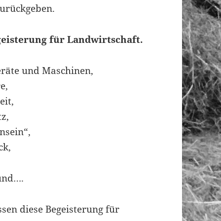
zurückgeben.
eisterung für Landwirtschaft.
Geräte und Maschinen,
e,
eit,
tz,
nsein“,
ck,
und….
sen diese Begeisterung für