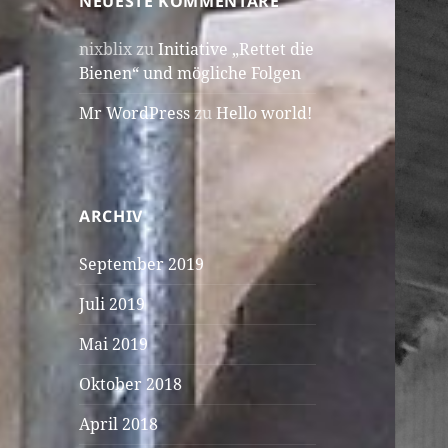
NEUESTE KOMMENTARE
nixblix
zu
Initiative „Rettet die
Bienen“ und mögliche Folgen
Mr WordPress
zu
Hello world!
ARCHIV
September 2019
Juli 2019
Mai 2019
Oktober 2018
April 2018