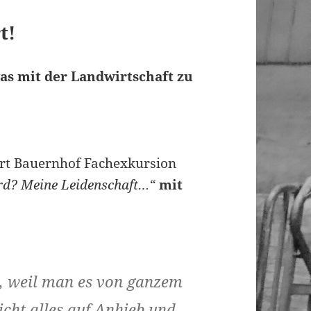
t!
as mit der Landwirtschaft zu
rt Bauernhof Fachexkursion
rd? Meine Leidenschaft…“
mit
n, weil man es von ganzem
cht alles auf Anhieb und