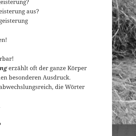
geisterung?
eisterung aus?
geisterung
en!
rbar!
ung
erzählt oft der ganze Körper
den besonderen Ausdruck.
abwechslungsreich, die Wörter
.
?