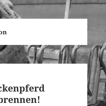
on
ckenpferd
 brennen!