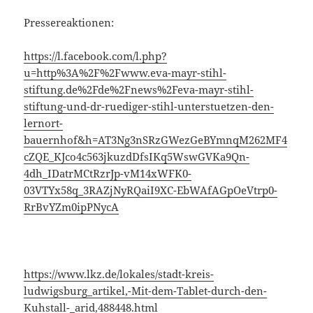
Pressereaktionen:
https://l.facebook.com/l.php?
u=http%3A%2F%2Fwww.eva-mayr-stihl-
stiftung.de%2Fde%2Fnews%2Feva-mayr-stihl-
stiftung-und-dr-ruediger-stihl-unterstuetzen-den-
lernort-
bauernhof&h=AT3Ng3nSRzGWezGeBYmnqM262MF4
cZQE_KJco4c563jkuzdDfsIKq5WswGVKa9Qn-
4dh_IDatrMCtRzrJp-vM14xWFK0-
03VTYx58q_3RAZjNyRQaiI9XC-EbWAfAGpOeVtrp0-
RrBvYZm0ipPNycA
https://www.lkz.de/lokales/stadt-kreis-
ludwigsburg_artikel,-Mit-dem-Tablet-durch-den-
Kuhstall-_arid,488448.html