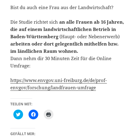
Bist du auch eine Frau aus der Landwirtschaft?
Die Studie richtet sich
an alle Frauen ab 16 Jahren,
die auf einem landwirtschaftlichen Betrieb in
Baden-Württemberg
(Haupt- oder Nebenerwerb)
arbeiten oder dort gelegentlich mithelfen bzw.
im ländlichen Raum wohnen.
Dann nehm dir 30 Minuten Zeit für die Online
Umfrage:
https://www.envgov.uni-freiburg.de/de/prof-
envgov/forschung/landfrauen-umfrage
TEILEN MIT:
K
K
K
l
l
l
i
i
i
c
c
c
k
k
k
,
,
e
GEFÄLLT MIR: