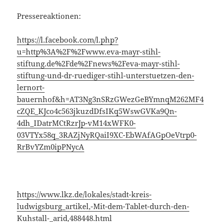
Pressereaktionen:
https://l.facebook.com/l.php?
u=http%3A%2F%2Fwww.eva-mayr-stihl-
stiftung.de%2Fde%2Fnews%2Feva-mayr-stihl-
stiftung-und-dr-ruediger-stihl-unterstuetzen-den-
lernort-
bauernhof&h=AT3Ng3nSRzGWezGeBYmnqM262MF4
cZQE_KJco4c563jkuzdDfsIKq5WswGVKa9Qn-
4dh_IDatrMCtRzrJp-vM14xWFK0-
03VTYx58q_3RAZjNyRQaiI9XC-EbWAfAGpOeVtrp0-
RrBvYZm0ipPNycA
https://www.lkz.de/lokales/stadt-kreis-
ludwigsburg_artikel,-Mit-dem-Tablet-durch-den-
Kuhstall-_arid,488448.html