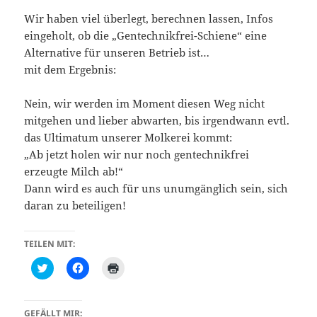
Wir haben viel überlegt, berechnen lassen, Infos
eingeholt, ob die „Gentechnikfrei-Schiene“ eine
Alternative für unseren Betrieb ist…
mit dem Ergebnis:
Nein, wir werden im Moment diesen Weg nicht
mitgehen und lieber abwarten, bis irgendwann evtl.
das Ultimatum unserer Molkerei kommt:
„Ab jetzt holen wir nur noch gentechnikfrei
erzeugte Milch ab!“
Dann wird es auch für uns unumgänglich sein, sich
daran zu beteiligen!
TEILEN MIT:
K
K
K
l
l
l
i
i
i
c
c
c
k
k
k
,
,
e
GEFÄLLT MIR: