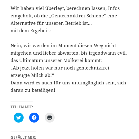
Wir haben viel überlegt, berechnen lassen, Infos
eingeholt, ob die „Gentechnikfrei-Schiene“ eine
Alternative für unseren Betrieb ist…
mit dem Ergebnis:
Nein, wir werden im Moment diesen Weg nicht
mitgehen und lieber abwarten, bis irgendwann evtl.
das Ultimatum unserer Molkerei kommt:
„Ab jetzt holen wir nur noch gentechnikfrei
erzeugte Milch ab!“
Dann wird es auch für uns unumgänglich sein, sich
daran zu beteiligen!
TEILEN MIT:
K
K
K
l
l
l
i
i
i
c
c
c
k
k
k
,
,
e
GEFÄLLT MIR: